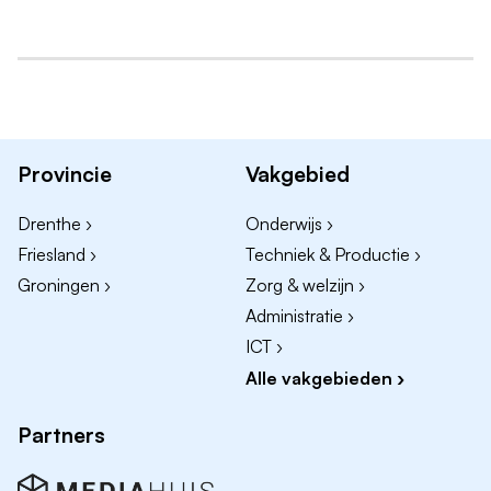
(Wetenschappelijk) onderzoek naar hoe we onze
zorg en behandeling verder kunnen verbeteren en
nog persoonlijker kunnen maken.
De toenemende beweging richting eerstelijnszorg
en wijkgericht werken, in samenwerking met
Provincie
Vakgebied
collega-organisaties en professionals.
Het verder inzetten en ontwikkelen van
Drenthe ›
Onderwijs ›
zorgtechnologie.
Friesland ›
Techniek & Productie ›
Groningen ›
Zorg & welzijn ›
Waar kom je te werken?
Administratie ›
Het team
ICT ›
Je komt te werken binnen onze behandeldienst
Alle vakgebieden ›
INNBalanZ. Dit multidisciplinaire team bestaat onder
andere uit paramedici, psychologen, maatschappelijk
Partners
werkers, gespecialiseerde verpleegkundigen en het
artsenteam. Binnen dat artsenteam werken physician