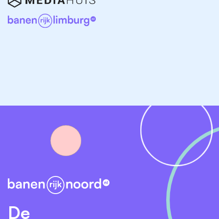
assistants, basisartsen en specialisten
ouderengeneeskunde nauw en collegiaal met elkaar
samen. Wat dit team typeert? Enthousiasme, een
hands-on mentaliteit, mensgericht werken, een open
blik voor innovatie én een sterke teamspirit.
De expertise van Interzorg
Bij Interzorg ondersteunen we mensen om hun leven
zo zelfstandig mogelijk voort te zetten. Dat doen we
met dagelijkse én specialistische zorg binnen negen
zorglocaties en in de Wijkzorg in Noord- en Midden-
Drenthe. Onze expertise ligt onder meer bij de zorg
voor ouderen met dementie en/of somatische
problematiek, geriatrische revalidatiezorg, jonge
mensen met dementie, cliënten met niet-aangeboren
hersenletsel en ouderen met een visuele of auditieve
beperking. Dit biedt jou een breed palet aan
De
mogelijkheden om écht van betekenis te zijn.