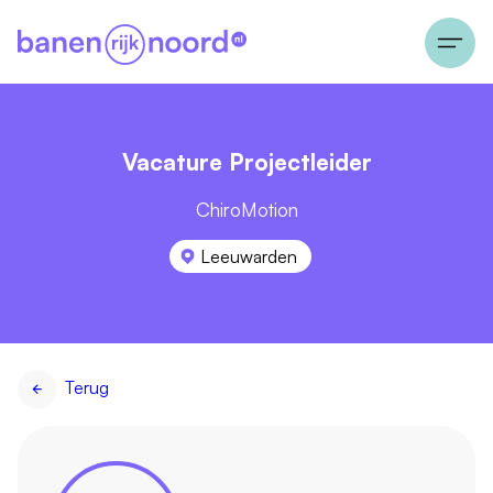
Vacature Projectleider
ChiroMotion
Leeuwarden
Terug