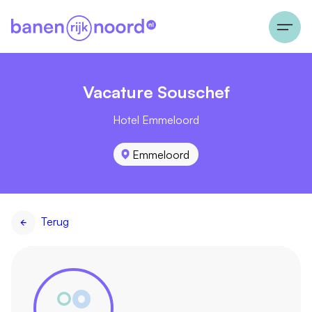
Vacature Souschef
Hotel Emmeloord
Emmeloord
Terug