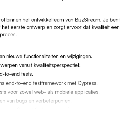
 rol binnen het ontwikkelteam van BizzStream. Je bent
f het eerste ontwerp en zorgt ervoor dat kwaliteit een
lproces.
n nieuwe functionaliteiten en wijzigingen.
werpen vanuit kwaliteitsperspectief.
d-to-end tests.
ns end-to-end testframework met Cypress.
sts voor zowel web- als mobiele applicaties.
ren van bugs en verbeterpunten.
nen een Scrum/Kanban-omgeving.
tegie, tooling en kwaliteitsprocessen.