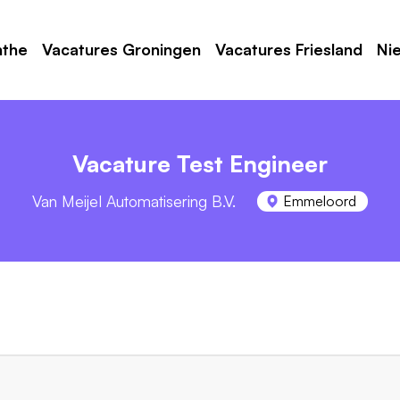
nthe
Vacatures Groningen
Vacatures Friesland
Ni
Vacature Test Engineer
Van Meijel Automatisering B.V.
Emmeloord