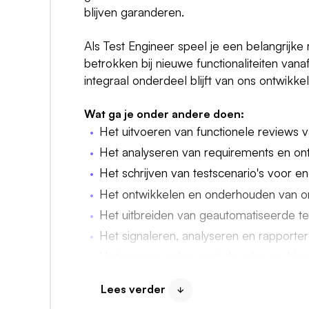
blijven garanderen.
Als Test Engineer speel je een belangrijke
betrokken bij nieuwe functionaliteiten vana
integraal onderdeel blijft van ons ontwikke
Wat ga je onder andere doen:
Het uitvoeren van functionele reviews va
Het analyseren van requirements en ont
Het schrijven van testscenario's voor en
Het ontwikkelen en onderhouden van o
Het uitbreiden van geautomatiseerde te
Het signaleren, analyseren en rapporte
Het samenwerken met developers bin
Het continu verbeteren van onze teststra
Lees verder