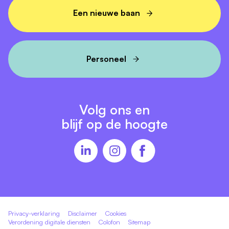
volgende stap te zetten.
Een nieuwe baan
Sollicitatieprocedure
Screening van cv en motivatie
Kennismakingsgesprek
Personeel
Meeloopmoment
Eindgesprek en arbeidsvoorwaarden
Volg ons en
blijf op de hoogte
Privacy-verklaring
Disclaimer
Cookies
Verordening digitale diensten
Colofon
Sitemap