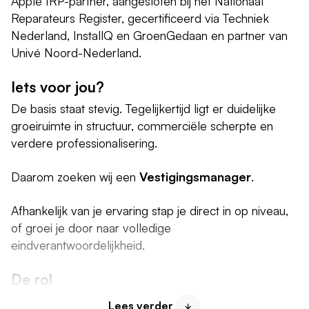
Apple IRP-partner, aangesloten bij het Nationaal
Reparateurs Register, gecertificeerd via Techniek
Nederland, InstallQ en GroenGedaan en partner van
Univé Noord-Nederland.
Iets voor jou?
De basis staat stevig. Tegelijkertijd ligt er duidelijke
groeiruimte in structuur, commerciële scherpte en
verdere professionalisering.
Daarom zoeken wij een
Vestigingsmanager
.
Afhankelijk van je ervaring stap je direct in op niveau,
of groei je door naar volledige
eindverantwoordelijkheid.
De rol
Als bedrijfsleider / vestigingsmanager ben je
Lees verder