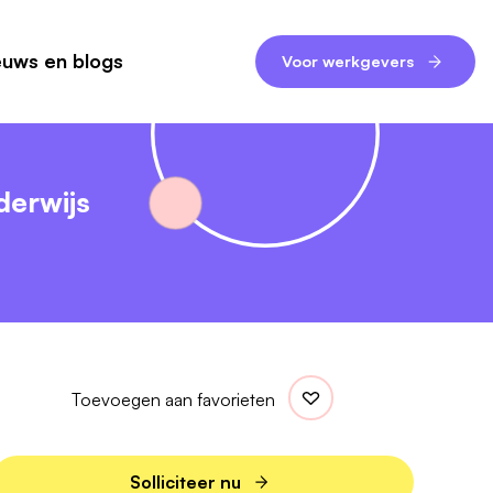
euws en blogs
Voor werkgevers
derwijs
Toevoegen aan favorieten
Solliciteer nu