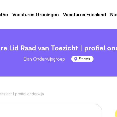
nthe
Vacatures Groningen
Vacatures Friesland
Ni
re Lid Raad van Toezicht | profiel on
Elan Onderwijsgroep
Stiens
ezicht | profiel onderwijs