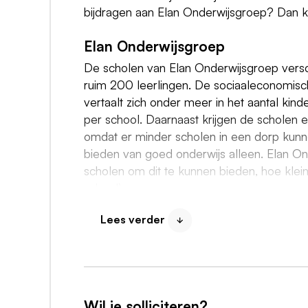
bijdragen aan Elan Onderwijsgroep? Dan k
Elan Onderwijsgroep
De scholen van Elan Onderwijsgroep verschi
ruim 200 leerlingen. De sociaaleconomische
vertaalt zich onder meer in het aantal kin
per school. Daarnaast krijgen de scholen e
omdat er minder scholen in een dorp kunne
bieden van goed onderwijs alleen. Elan O
scholen om dit te kunnen bieden, hoe klein
school).
Lees verder
Het streven van de organisatie om kwalita
daarbij niet alleen te kijken naar de leer
missie en visie van Elan:
Elan Onderwijsgroep staat voor goed, ambit
Wil je solliciteren?
bieden wij in een leeromgeving waarin lee