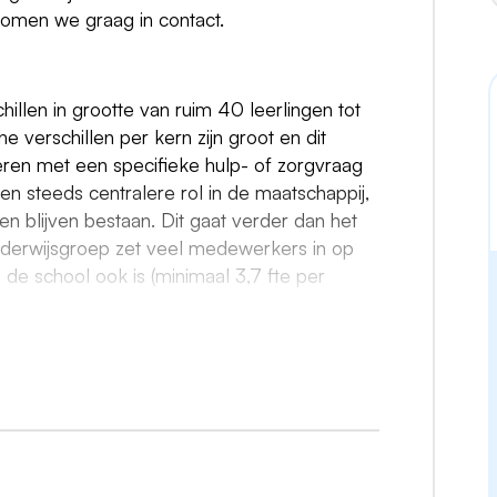
omen we graag in contact.
llen in grootte van ruim 40 leerlingen tot
 verschillen per kern zijn groot en dit
deren met een specifieke hulp- of zorgvraag
en steeds centralere rol in de maatschappij,
n blijven bestaan. Dit gaat verder dan het
nderwijsgroep zet veel medewerkers in op
 de school ook is (minimaal 3,7 fte per
tief zeer goed onderwijs aan te bieden en
opbrengsten komt ook sterk terug in de heldere
ieus, innovatief en inspirerend onderwijs. Dit
rlingen, personeelsleden en