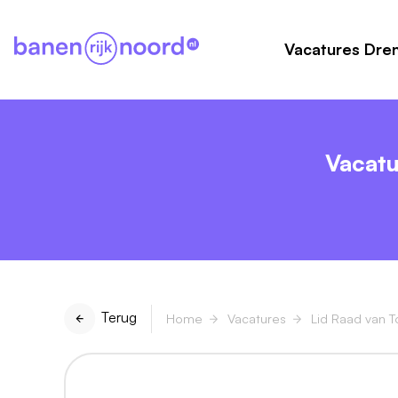
Vacatures Dre
Vacatu
Terug
Home
Vacatures
Lid Raad van To