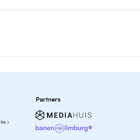
 hetzelfde is
kervaring
 arbeidsvoorwaarden
n binnen een familiebedrijf
stap vooruit en solliciteer vandaag nog!
en naar
personeelszaken@dambeton.nl
. Voor vragen over
rips (personeelszaken), tel.nr. 0566 -651575
Partners
ie ›