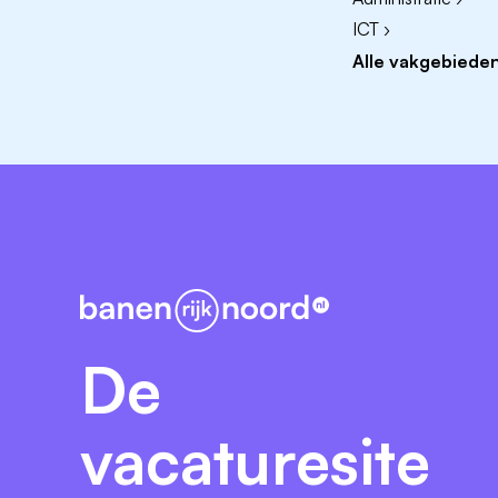
Zaterdag: 9.00 - 12.30 uur
ICT ›
Alle vakgebieden
Dam Handelsonderneming B.V.
Spikerboor 2, 8491 PA Akkrum
De
vacaturesite