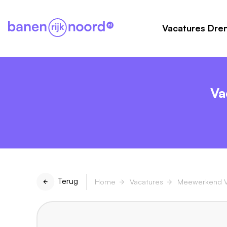
Vacatures Dre
Va
Terug
Home
Vacatures
Meewerkend V