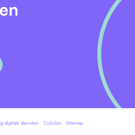
den
g digitale diensten
Colofon
Sitemap