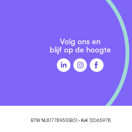
Volg ons en
blijf op de hoogte
BTW NL817789510B01 · KvK 12065978