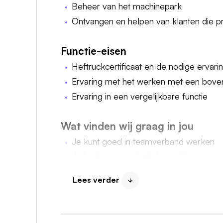
Beheer van het machinepark
Ontvangen en helpen van klanten die p
Functie-eisen
Heftruckcertificaat en de nodige ervari
Ervaring met het werken met een bove
Ervaring in een vergelijkbare functie
Wat vinden wij graag in jou
Je kunt goed in teamverband werken
Je bent communicatief vaardig
Je bent stressbestendig, flexibel, gemot
Lees verder
Je bent bereid om zowel binnen als bu
Je bent voor langere tijd beschikbaar