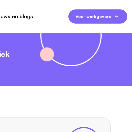
euws en blogs
Voor werkgevers
iek