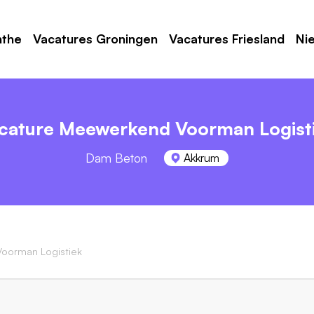
nthe
Vacatures Groningen
Vacatures Friesland
Ni
cature Meewerkend Voorman Logist
Dam Beton
Akkrum
oorman Logistiek