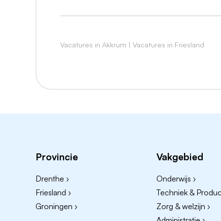
Wat vind je bij ons
Een uitdagende functie waarin geen dag
Een passend salaris die hoort bij je wer
Vacatures in Akkrum
|
Vacatures in Friesland
Marktconforme primaire en secundaire
Informele bedrijfscultuur met korte lijne
Is je interesse gewekt? Neem de 
Reageer door een motivatie en CV te stur
deze vacature kun je terecht bij Lysbeth K
Contact
Provincie
Vakgebied
Openingstijden
Drenthe ›
Onderwijs ›
Maandag t/m vrijdag:
Friesland ›
Techniek & Product
Kantoor: 8.00 - 12.30/13.00 - 17.30 uur
Groningen ›
Zorg & welzijn ›
Opslag: 7.30 - 12.30/13.00 - 17.00 uur
Administratie ›