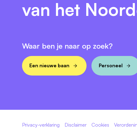
van het Noor
Waar ben je naar op zoek?
Een nieuwe baan
Personeel
Privacy-verklaring
Disclaimer
Cookies
Verordenin