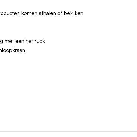
roducten komen afhalen of bekijken
ng met een heftruck
nloopkraan
iveerd en leergierig
iten werkzaamheden te verrichten