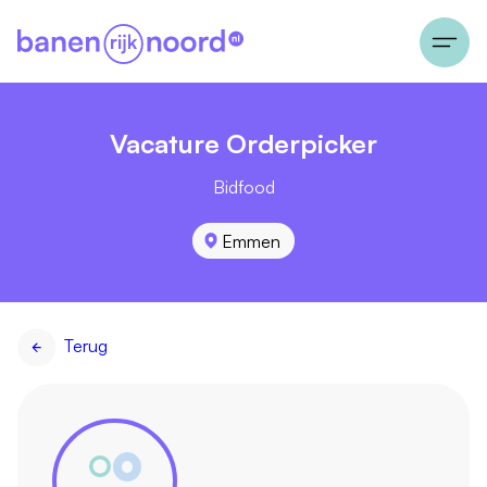
Vacature Orderpicker
Bidfood
Emmen
Terug